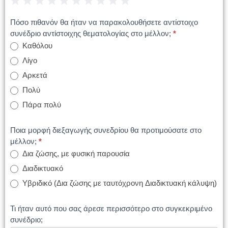
1 Star
2 Stars
3 Stars
4 Stars
5 Stars
6 Stars
7 Stars
8 Stars
9 Stars
10 Stars
Πόσο πιθανόν θα ήταν να παρακολουθήσετε αντίστοιχο
συνέδριο αντίστοιχης θεματολογίας στο μέλλον;
*
Καθόλου
Λίγο
Αρκετά
Πολύ
Πάρα πολύ
Ποια μορφή διεξαγωγής συνεδρίου θα προτιμούσατε στο
μέλλον;
*
Δια ζώσης, με φυσική παρουσία
Διαδικτυακό
Υβριδικό (Δια ζώσης με ταυτόχρονη Διαδικτυακή κάλυψη)
Τι ήταν αυτό που σας άρεσε περισσότερο στο συγκεκριμένο
συνέδριο;