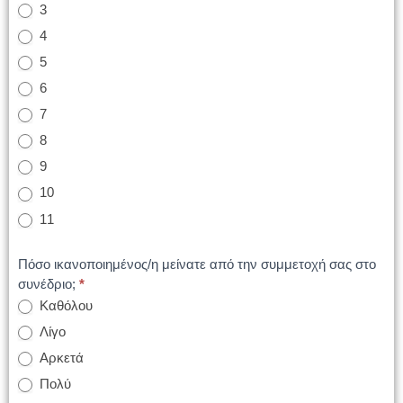
3
4
5
6
7
8
9
10
11
Πόσο ικανοποιημένος/η μείνατε από την συμμετοχή σας στο
συνέδριο;
*
Καθόλου
Λίγο
Αρκετά
Πολύ