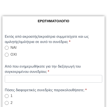
ΕΡΩΤΗΜΑΤΟΛΟΓΙΟ
Survey
Εκτός από ακροατής/ακροάτρια συμμετείχατε και ως
ομιλητής/ομιλήτρια σε αυτό το συνέδριο;
*
ΝΑΙ
ΟΧΙ
Από που ενημερωθήκατε για την διεξαγωγή του
συγκεκριμένου συνεδρίου;
*
Πόσες διαφορετικές συνεδρίες παρακολουθήσατε;
*
1
2